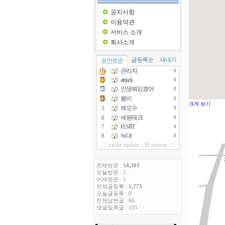
공지사항
이용약관
서비스 소개
회사소개
글등록순
새내기
포인트순
관리자
0
airjack
0
인생뭐있겠어
0
봄비
0
크게 보기
해모수
5
0
세원테크
6
0
H.SRT
7
0
늑대
8
0
cache update : 30 minute
전체방문 :
54,303
오늘방문 : 2
어제방문 : 5
전체글등록 :
1,775
오늘글등록 : 0
전체답변글 : 66
댓글및쪽글 : 105