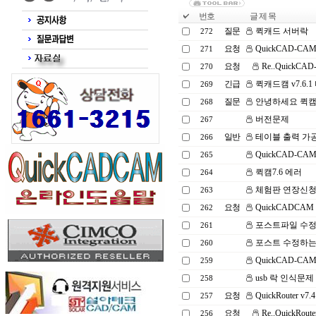
번호
글 제 목
질문
퀵캐드 서버락
272
요청
QuickCAD-CAM
271
요청
Re..QuickCA
270
긴급
퀵캐드캠 v7.6.
269
질문
안녕하세요 퀵캠
268
버전문제
267
일반
테이블 출력 가
266
QuickCAD-CAM
265
퀵캠7.6 에러
264
체험판 연장신청 
263
요청
QuickCADCAM
262
포스트파일 수
261
포스트 수정하는
260
QuickCAD-CAM 
259
usb 락 인식문제
258
요청
QuickRouter v
257
요청
Re..QuickRou
256