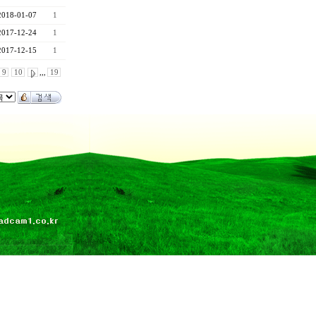
2018-01-07
1
2017-12-24
1
2017-12-15
1
9
10
,,,
19