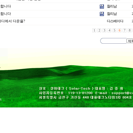
청합니다
찰리남
청합니다
찰리남
어디에서 다운을?
다스베이다
1
2
3
4
5
6
7
8