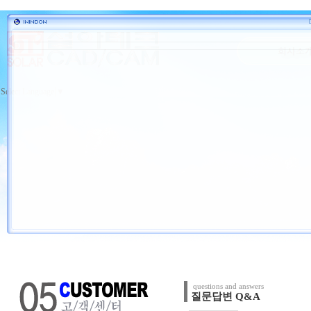
Select Language
▼
questions and answers
질문답변 Q&A