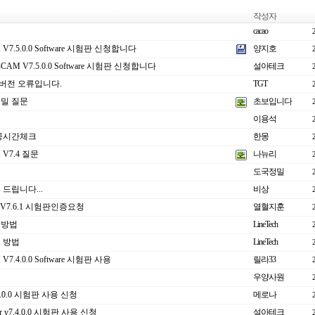
작성자
cacao
 V7.5.0.0 Software 시험판 신청합니다
양지호
D-CAM V7.5.0.0 Software 시험판 신청합니다
설아테크
1 버전 오류입니다.
TGT
밀 질문
초보입니다
이용석
공시간체크
한몽
 V7.4 질문
나뉴리
도국정밀
드립니다...
비상
 V7.6.1 시험판인증요청
열혈지훈
정방법
LineTech
 방법
LineTech
V7.4.0.0 Software 시험판 사용
릴라33
우양사원
7.4.0.0 시험판 사용 신청
메로나
ter v7.4.0.0 시험판 사용 신청
설아테크