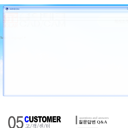
Select Language
▼
questions and answers
질문답변 Q&A