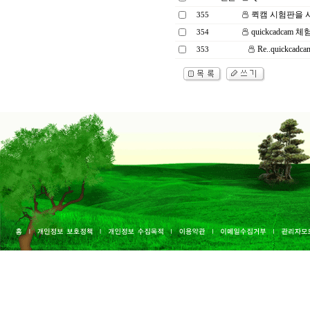
퀵캠 시험판을
355
quickcadcam 
354
Re..quickca
353