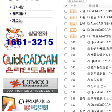
번호
글 제 목
기술
3d T-LEX CA
기술
한글 3d CAD 
일반
AutoCAD 대안
기술
QuickCADCAM
일반
3차원 디자인/설계
QuickCADCA
367
안녕하세요 3d
366
제품락을인식하
365
QUICKCAM 2
364
견적을요청합니
363
견적요청합니다
362
설치실행
361
신버전 문의
360
QuickCADCA
359
요청
퀵캐드캠 선반 
358
QuickCADCAM
357
질문
QuickCADCA
356