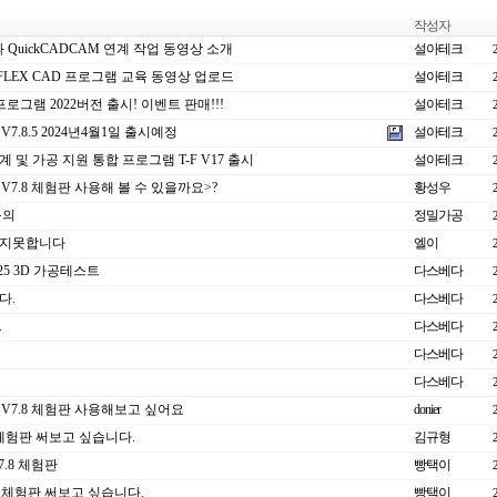
작성자
D와 QuickCADCAM 연계 작업 동영상 소개
설아테크
T-FLEX CAD 프로그램 교육 동영상 업로드
설아테크
 프로그램 2022버전 출시! 이벤트 판매!!!
설아테크
 V7.8.5 2024년4월1일 출시예정
설아테크
 및 가공 지원 통합 프로그램 T-F V17 출시
설아테크
M V7.8 체험판 사용해 볼 수 있을까요>?
황성우
문의
정밀가공
지못합니다
엘이
025 3D 가공테스트
다스베다
다.
다스베다
.
다스베다
다스베다
다스베다
M V7.8 체험판 사용해보고 싶어요
donier
체험판 써보고 싶습니다.
김규형
7.8 체험판
빵택이
M 체험판 써보고 싶습니다.
빵택이