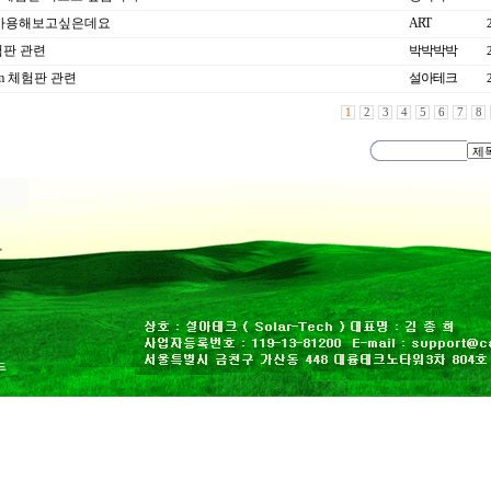
 사용해보고싶은데요
ART
체험판 관련
박박박박
dcam 체험판 관련
설아테크
1
2
3
4
5
6
7
8