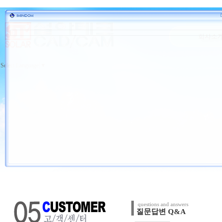
Select Language
▼
questions and answers
질문답변 Q&A