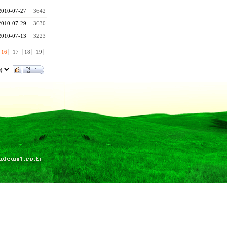
2010-07-27
3642
2010-07-29
3630
2010-07-13
3223
16
17
18
19