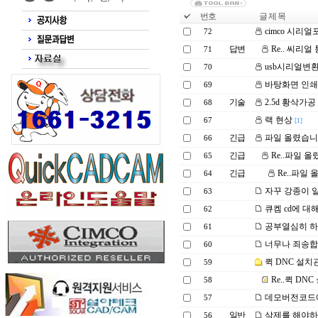
번호
글 제 목
cimco 시리
72
답변
Re.. 씨리얼
71
usb시리얼변
70
바탕화면 인쇄
69
기술
2.5d 황삭가
68
랙 현상
67
[1]
긴급
파일 올렸습
66
긴급
Re..파일 
65
긴급
Re..파일
64
자꾸 강종이 
63
큐켐 cd에 대
62
공부열심히 하겠
61
너무나 죄송
60
퀵 DNC 설치
59
Re..퀵 DN
58
데모버전코드
57
일반
삭제를 해야
56