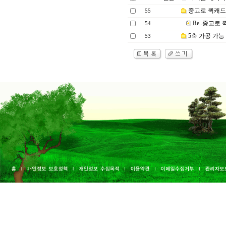
중고로 퀵캐드
55
Re..중고로
54
5축 가공 가능
53