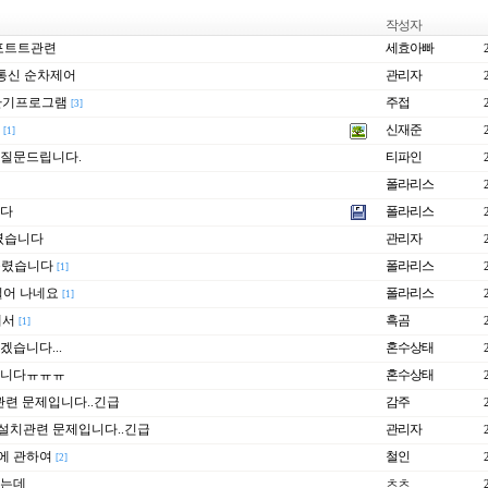
작성자
얼포트트관련
세효아빠
 통신 순차제어
관리자
환기프로그램
주접
[3]
신재준
[1]
공 질문드립니다.
티파인
폴라리스
니다
폴라리스
올렸습니다
관리자
 올렸습니다
폴라리스
[1]
일어 나네요
폴라리스
[1]
해서
흑곰
[1]
습니다...
혼수상태
합니다ㅠㅠㅠ
혼수상태
관련 문제입니다..긴급
감주
C 설치관련 문제입니다..긴급
관리자
에 관하여
철인
[2]
하는데
ㅊㅊ