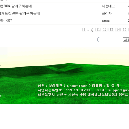
캠2004 팔려구하는데
태성테크
 퀵캐드캠2004 팔려구하는데
관리자
 하나요?
mensa
1
,,,
11
12
13
14
15