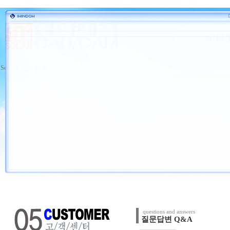
Select Language
▼
questions and answers
질문답변 Q&A