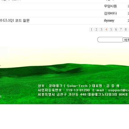
우양사원
강과바다
0 G5.1Q1 코드 질문
rhymeny
1
2
3
4
5
6
7
8