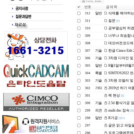
번호
글 제 목
일반
삭제를 해야하
312
질문
311
[1]
공부열심히 하겠습
310
너무나 죄송합
309
데모버전코드에
308
기술
한글 Cimco Edi
307
기술
3차원 디자인 및 
306
일반
8월1일부터8월3
305
특별
SIMTOS2022
304
기술
3차원 모델러 및 
303
기타
2019년 하기 
302
랙 현상
301
[1]
기술
2.5d 황삭가공
300
의견
multi dnc 접속
299
[5]
일반
R가공
298
[1]+1
글은 읽고 파일을
297
프로그램에문제
296