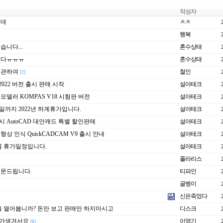
작성자
는데
ㅊㅊ
행복
니다...
혼수상태
니다ㅠㅠㅠ
혼수상태
 관하여
철인
[2]
t 2022 버전 출시 판매 시작
설아테크
모델러 KOMPAS V18 시험판 버전
설아테크
일까지 2022년 하계휴가입니다.
설아테크
 전시 AutoCAD 대안캐드 특별 할인판매
설아테크
형상 인식 QuickCADCAM V9 출시 안내
설아테크
여름 휴가일정입니다.
설아테크
폴라리스
 질문드립니다.
티파인
골벵이
신은죽었다
 열어봅니까? 돈만 보고 판매만 하지마시고
디스크
가생겨서요
이영기
[6]