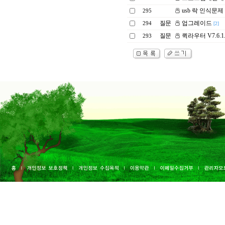
usb 락 인식문제
295
질문
업그레이드
294
[2]
질문
퀵라우터 V7.6.1.
293