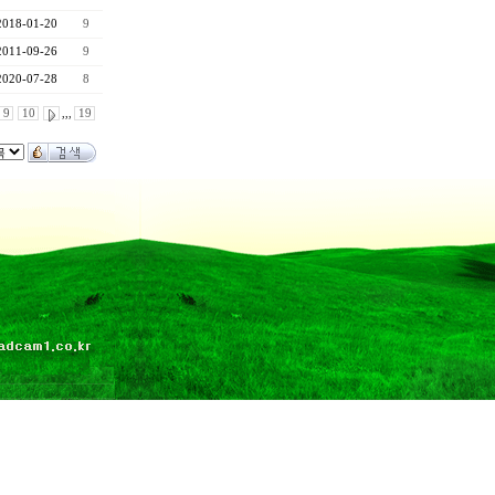
2018-01-20
9
2011-09-26
9
2020-07-28
8
9
10
,,,
19