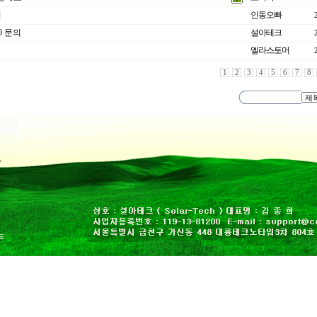
의
인동오빠
.0 문의
설아테크
엘라스토머
1
2
3
4
5
6
7
8