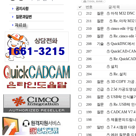
번호
글 제 목
질문
마작 M32 DNC
212
질문
Re..마작 M32
211
질문
cimco edit 구
210
질문
Re..cimco e
209
기술
QuickDNC에
208
QuickCAD-CAM 
207
Re..QuickCAD
206
설치
205
Re..설치
204
질문
3D COPY 가공
203
긴급
2.5d 가공도영
202
질문
USB락 인식불
201
질문
Re..USB락 
200
질문
CADCAM V7
199
제품문의드립니다
198
일반
7.4 시험판 다운
197
에러 질문좀 드
196