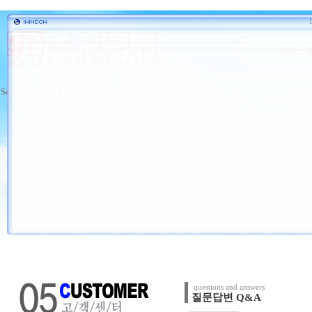
Select Language
▼
questions and answers
질문답변 Q&A