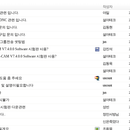
작성자
 관련 입니다.
야일
 DNC 관련 입니다.
설아테크
입 문의 입니다.
김동현
dit 구입 문의 입니다.
설아테크
서 그룹전송 셋팅법
jun
V7.4.0.0 Software 시험판 사용?
강진석
-CAM V7.4.0.0 Software 시험판 사용?
설아테크
김동욱
설아테크
 도움 좀 주세요
uncount
상 및 설명이필요합니다
uncount
가
jun
인식불가
설아테크
.4 시험판 다운관련
성빈
..
정민서방님
신은죽었다
릴게요
조희욱