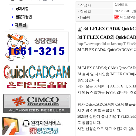
ㆍ
작성자
설아테크
ㆍ
작성일
2023/05/01 (월
데모용5면
ㆍ
Link#1
3d T-FLEX CAD의 Qu
3d T-FLEX CAD의 Quic
http://www.topsolid.co.kr/setup/T
3d T-FLEX CAD의 QuickCAD
3d T-LEX CAD/3축 CAM+Quic
3d 설계 및 디자인용 T-FLEX C
동영상입니다.
거의 모든 3d 데이터 ACIS, X_T, ST
지 연동 작업하는 동영상입니다. 참
당사 QuickCADCAM의 CAM 모듈을
시 기념 이벤트 공급합니다.
2023년 상반기 출시 기념 T-FLEX 2d/
로 공급합니다.
사전 신청순으로 재고 소진까지 입니다