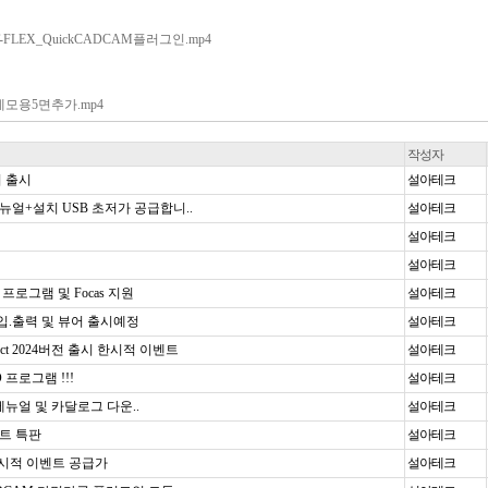
T-Flex/T-FLEX_QuickCADCAM플러그인.mp4
-Flex/데모용5면추가.mp4
작성자
어 출시
설아테크
 메뉴얼+설치 USB 초저가 공급합니..
설아테크
설아테크
설아테크
ak 프로그램 및 Focas 지원
설아테크
 3d 입.출력 및 뷰어 출시예정
설아테크
ect 2024버전 출시 한시적 이벤트
설아테크
D 프로그램 !!!
설아테크
뉴얼 및 카달로그 다운..
설아테크
벤트 특판
설아테크
 한시적 이벤트 공급가
설아테크