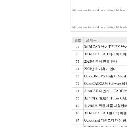
http://www.topsolid.co.kr/setup/
http://www.topsolid.co.kr/setup/T
번호
글 제 목
3d 2d CAD 뷰어 T-FLEX 뷰
77
3d T-FLEX CAD 따라하기
76
2023년 추석 연휴 안내
75
2023년 하기휴가 안내
74
QuickDNC V5.4.5출시 Maz
73
QuickCADCAM Software
72
AutoCAD 대안캐드 CADDir
71
3d 디자인/모델러 T-Flex CA
70
설아테크 취급 제품 시험판/메
69
3d T-FLEX CAD 한시적 이
68
QuickPanel 기존고객 대상
67