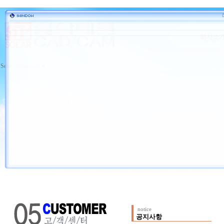
Select Language
▼
notice
공지사항