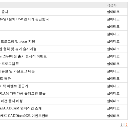
작성자
어 출시
설아테크
 메뉴얼+설치 USB 초저가 공급합니..
설아테크
설아테크
설아테크
ak 프로그램 및 Focas 지원
설아테크
 3d 입.출력 및 뷰어 출시예정
설아테크
ect 2024버전 출시 한시적 이벤트
설아테크
D 프로그램 !!!
설아테크
뉴얼 및 카달로그 다운..
설아테크
벤트 특판
설아테크
 한시적 이벤트 공급가
설아테크
ckCADCAM 다면가공 플러그인 모듈
설아테크
 한글 버전 출시 예정
설아테크
+QuickCADCAM 연계작업 소개
설아테크
드 CADDirect2023 이벤트판매
설아테크
1
2