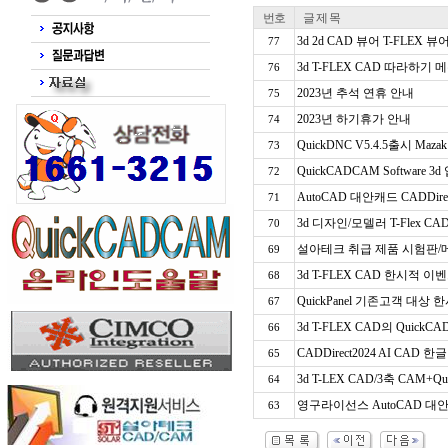
번호
글 제 목
3d 2d CAD 뷰어 T-FLEX 뷰
77
3d T-FLEX CAD 따라하기
76
2023년 추석 연휴 안내
75
2023년 하기휴가 안내
74
QuickDNC V5.4.5출시 Maz
73
QuickCADCAM Software
72
AutoCAD 대안캐드 CADDir
71
3d 디자인/모델러 T-Flex CA
70
설아테크 취급 제품 시험판/메
69
3d T-FLEX CAD 한시적 이
68
QuickPanel 기존고객 대상
67
3d T-FLEX CAD의 Qui
66
CADDirect2024 AI CAD
65
3d T-LEX CAD/3축 CAM
64
영구라이선스 AutoCAD 대안캐
63