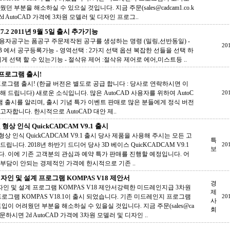
던 부분을 해소하실 수 있으실 것입니다. 지금 주문(sales@cadcam1.co.k
d AutoCAD 가격에 3차원 모델러 및 디자인 프로그..
M7.2 2011년 9월 5일 출시 추가기능
 사용자공구는 폼공구 주문제작된 공구를 생성하는 명령 (밀링,선반동일) -
20
DB 에서 공구등록가능 - 영역선택 : 2가지 선택 옵션 복잡한 선들을 선택 하
게 선택 할 수 있는기능 - 절삭유 제어 :절삭유 제어로 에어,미스트등 ..
 프로그램 출시!
 프로그램 출시! (한글 버전은 별도로 공급 합니다 : 당사로 연락하시면 이
 드립니다) 새로운 소식입니다. 많은 AutoCAD 사용자를 위하여 AutoC
20
램 출시를 알리며, 출시 기념 특가 이벤트 판매로 많은 분들에게 정식 버전
자합니다. 한시적으로 AutoCAD 대안 제..
형상 인식 QuickCADCAM V9.1 출시
형상 인식 QuickCADCAM V9.1 출시 당사 제품을 사용해 주시는 모든 고
특
립니다. 2018년 하반기 드디어 당사 3D 베이스 QuicKCADCAM V9.1
20
보
. 이에 기존 고객분의 관심과 예약 특가 판매를 진행할 예정입니다. 어
부담이 안되는 경제적인 가격에 한시적으로 기존 ..
자인 및 설계 프로그램 KOMPAS V18 제안서
경
자인 및 설계 프로그램 KOMPAS V18 제안서강력한 미드레인지급 3차원
제
프로그램 KOMPAS V18.1이 출시 되었습니다. 기존 미드레인지 프로그램
20
사
입이 어려웠던 부분을 해소하실 수 있을실 것입니다. 지금 주문(sales@ca
회
로 주문하시면 2d AutoCAD 가격에 3차원 모델러 및 디자인 ..