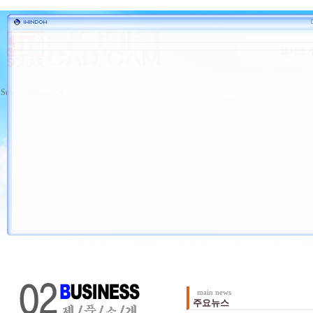
Select Language
▼
main news
주요뉴스