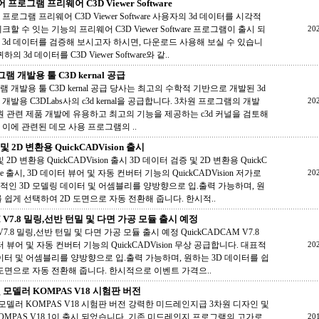
 프로그램 프리웨어 C3D Viewer Software
프로그램 프리웨어 C3D Viewer Software 사용자의 3d 데이터를 시각적
할 수 잇는 기능의 프리웨어 C3D Viewer Software 프로그램이 출시 되
20
 3d 데이터를 검증해 보시고자 하시면, 다운로드 사용해 보실 수 있습니
의 3d 데이터를 C3D Viewer Software와 같..
램 개발용 툴 C3D kernal 공급
램 개발용 툴 C3D kernal 공급 당사는 최고의 수학적 기반으로 개발된 3d
개발용 C3DLabs사의 c3d kernal을 공급합니다. 3차원 프로그램의 개발
20
원 관련 제품 개발에 유용하고 최고의 기능을 제공하는 c3d 커널을 검토해
 이에 관련된 데모 사용 프로그램의 ..
 2D 변환용 QuickCADVision 출시
2D 변환용 QuickCADVision 출시 3D 데이터 검증 및 2D 변환용 QuickC
tware 출시, 3D 데이터 뷰어 및 자동 컨버터 기능의 QuickCADVision 저가로
20
적인 3D 모델링 데이터 및 어셈블리를 양방향으로 입.출력 가능하며, 원
 쉽게 선택하여 2D 도면으로 자동 전환해 줍니다. 한시적..
M V7.8 밀링,선반 턴밀 및 다면 가공 모듈 출시 예정
 V7.8 밀링,선반 턴밀 및 다면 가공 모듈 출시 예정 QuickCADCAM V7.8
터 뷰어 및 자동 컨버터 기능의 QuickCADVision 무상 공급합니다. 대표적
20
데이터 및 어셈블리를 양방향으로 입.출력 가능하며, 원하는 3D 데이터를 쉽
 도면으로 자동 전환해 줍니다. 한시적으로 이벤트 가격으..
 모델러 KOMPAS V18 시험판 버전
모델러 KOMPAS V18 시험판 버전 강력한 미드레인지급 3차원 디자인 및
OMPAS V18.1이 출시 되었습니다. 기존 미드레인지 프로그램의 고가로
20