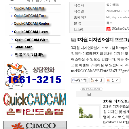
ㆍ
작성자
설아테크
ㆍ
작성일
2020-09-19 17:
ㆍ
홈페이지
http://quickcad
ㆍ
분 류
특보
UCgSxsGgJ
ㆍ
Link#1
3차원 디자인&설계 프로그램 K
3차원 디자인&설계 프로그램 Kompas 
강력한 미드레인지급 3차원 디자인 및 
해소하실 수 있으실 것입니다. 지금 주문(sa
으로 이벤트 구매하실 수 있습니다. 2020
nnel/UC4Y-MaAYBTIrriAEPsZU
3차원 디자인&설
3차원 디자인&설계
원 디자인 및 설계
램의 고가로 인해 
@cadcam1.co.