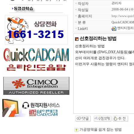
ㆍ
작성자
관리자
ㆍ
작성일
2008-06-04 (수
ㆍ
홈페이지
http://www.qui
ㆍ
분 류
QuickCADCAM
엔티티정리.
ㆍ
Link#1
선호정리하는 방법
선호정리하는 방법
외부데이터를 (DWG,DXF,AI등등)
선이 여러개로 겹친경우가 만다.
이런겨우 사용하는 명령이 엔티티 정
가공영역을 쉽게 잡는 방법