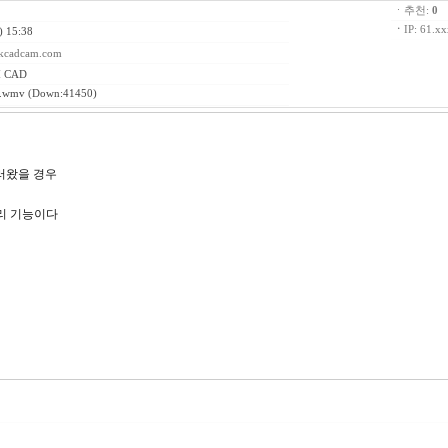
ㆍ추천:
0
ㆍ
ㆍ
IP: 61.x
) 15:38
ckcadcam.com
 CAD
wmv
(Down:41450)
불러왔을 경우
리 기능이다